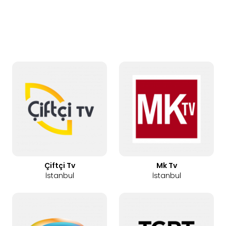
Çiftçi Tv
Mk Tv
İstanbul
İstanbul