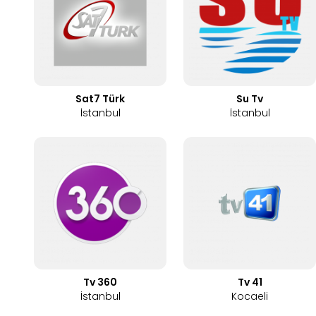
Sat7 Türk
Su Tv
İstanbul
İstanbul
Tv 360
Tv 41
İstanbul
Kocaeli