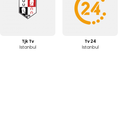
Tjk Tv
Tv 24
İstanbul
İstanbul