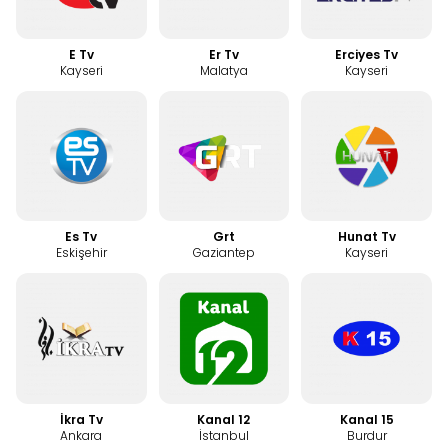
E Tv
Er Tv
Erciyes Tv
Kayseri
Malatya
Kayseri
Es Tv
Grt
Hunat Tv
Eskişehir
Gaziantep
Kayseri
İkra Tv
Kanal 12
Kanal 15
Ankara
İstanbul
Burdur