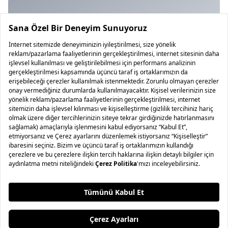
Artı Dijital Medya Tüm
Platformlarda!
50'yi aşkın yerel TV yayınlarını HD olarak canlı
izleyebileceğiniz Artı Dijital Medya tüm platformlarda
her zaman yanınızda!
Hakkımızda
Yasal
Gizlilik
Çerez Politikası
Çerez Ayarları
İletişim