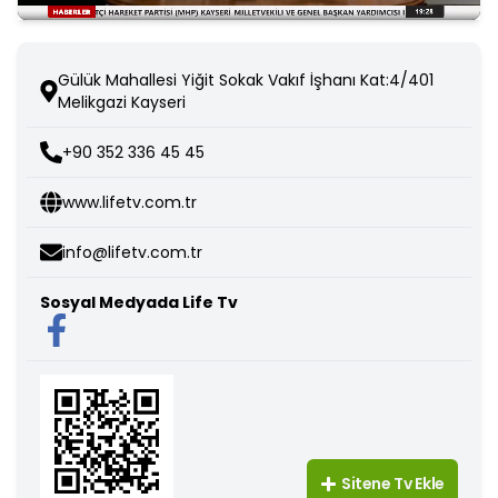
Gülük Mahallesi Yiğit Sokak Vakıf İşhanı Kat:4/401
Melikgazi Kayseri
+90 352 336 45 45
www.lifetv.com.tr
info@lifetv.com.tr
Sosyal Medyada
Life Tv
Sitene Tv Ekle